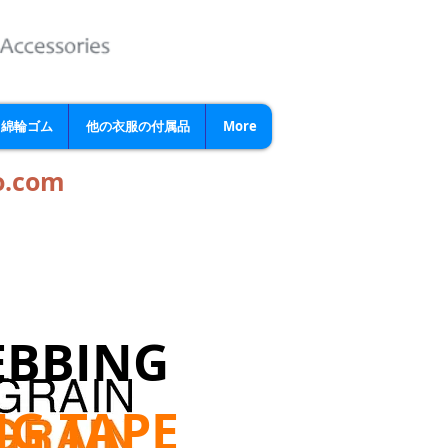
綿輪ゴム
他の衣服の付属品
More
o.com
EBBING
G TAPE