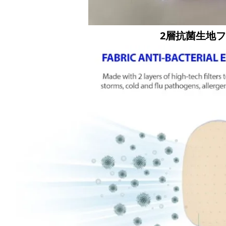
2層抗菌生地フェ