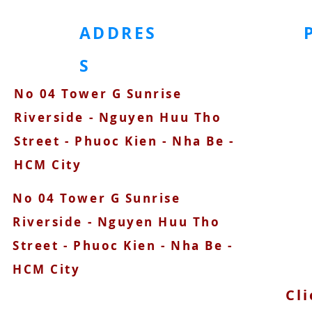
ADDRES
S
No 04 Tower G Sunrise
090
Riverside - Nguyen Huu Tho
Street - Phuoc Kien - Nha Be -
HCM City
No 04 Tower G Sunrise
Riverside - Nguyen Huu Tho
Street - Phuoc Kien - Nha Be -
HCM City
Cli