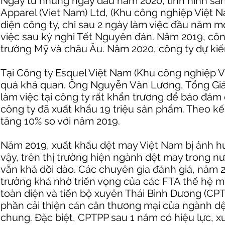
Ngay từ những ngày đầu năm 2020, tình hình sản
Apparel (Viet Nam) Ltd, (Khu công nghiệp Việt Na
diện công ty, chỉ sau 2 ngày làm việc đầu năm m
việc sau kỳ nghỉ Tết Nguyên đán. Năm 2019, công
trường Mỹ và châu Âu. Năm 2020, công ty dự kiế
Tại Công ty Esquel Việt Nam (Khu công nghiệp Vi
quả khả quan. Ông Nguyễn Văn Lương, Tổng Giá
làm việc tại công ty rất khẩn trương để bảo đảm
công ty đã xuất khẩu 19 triệu sản phẩm. Theo 
tăng 10% so với năm 2019.
Năm 2019, xuất khẩu dệt may Việt Nam bị ảnh h
vậy, trên thị trường hiện ngành dệt may trong nướ
vẫn khá dồi dào. Các chuyên gia đánh giá, năm 
trưởng khá nhờ triển vọng của các FTA thế hệ mớ
toàn diện và tiến bộ xuyên Thái Bình Dương (CP
phần cải thiện cán cân thương mại của ngành dệ
chung. Đặc biệt, CPTPP sau 1 năm có hiệu lực,