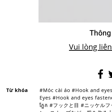
Thông 
Vui lòng liê
Từ khóa
#Móc cài áo #Hook and eye
Eyes #Hook and eyes fasten
ភ្នែក #フックと目 #ニッケ