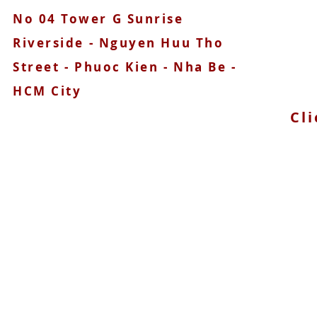
No 04 Tower G Sunrise
Riverside - Nguyen Huu Tho
Street - Phuoc Kien - Nha Be -
HCM City
Cli
© 2025 