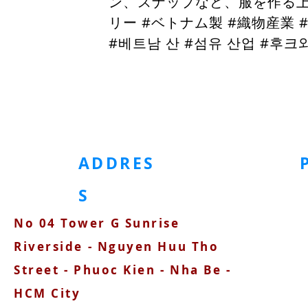
ン、スナップなど、服を作る上
リー #ベトナム製 #織物産業 #
#베트남 산 #섬유 산업
#후크와
ホームページ
金属製アクセサリー
プラスチック製アクセサリー
ADDRES
S
No 04 Tower G Sunrise
090
Riverside - Nguyen Huu Tho
Street - Phuoc Kien - Nha Be -
HCM City