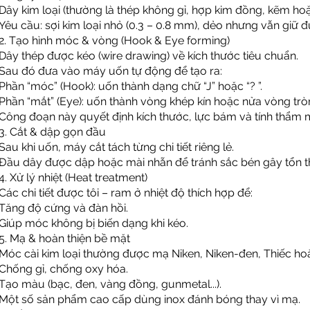
Dây kim loại (thường là thép không gỉ, hợp kim đồng, kẽm ho
Yêu cầu: sợi kim loại nhỏ (0.3 – 0.8 mm), dẻo nhưng vẫn giữ 
2. Tạo hình móc & vòng (Hook & Eye forming)
Dây thép được kéo (wire drawing) về kích thước tiêu chuẩn.
Sau đó đưa vào máy uốn tự động để tạo ra:
Phần “móc” (Hook): uốn thành dạng chữ “J” hoặc “? ”.
Phần “mắt” (Eye): uốn thành vòng khép kín hoặc nửa vòng trò
Công đoạn này quyết định kích thước, lực bám và tính thẩm 
3. Cắt & dập gọn đầu
Sau khi uốn, máy cắt tách từng chi tiết riêng lẻ.
Đầu dây được dập hoặc mài nhẵn để tránh sắc bén gây tổn t
4. Xử lý nhiệt (Heat treatment)
Các chi tiết được tôi – ram ở nhiệt độ thích hợp để:
Tăng độ cứng và đàn hồi.
Giúp móc không bị biến dạng khi kéo.
5. Mạ & hoàn thiện bề mặt
Móc cài kim loại thường được mạ Niken, Niken-đen, Thiếc hoặ
Chống gỉ, chống oxy hóa.
Tạo màu (bạc, đen, vàng đồng, gunmetal...).
Một số sản phẩm cao cấp dùng inox đánh bóng thay vì mạ.