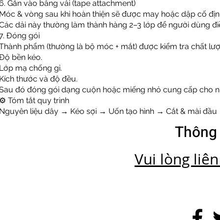
6. Gắn vào băng vải (tape attachment)
Móc & vòng sau khi hoàn thiện sẽ được may hoặc dập cố định 
Các dải này thường làm thành hàng 2–3 lớp để người dùng đi
7. Đóng gói
Thành phẩm (thường là bộ móc + mắt) được kiểm tra chất lượ
Độ bền kéo.
Lớp mạ chống gỉ.
Kích thước và độ đều.
Sau đó đóng gói dạng cuộn hoặc miếng nhỏ cung cấp cho n
⚙️ Tóm tắt quy trình
Nguyên liệu dây → Kéo sợi → Uốn tạo hình → Cắt & mài đầu 
Thông 
Vui lòng liê