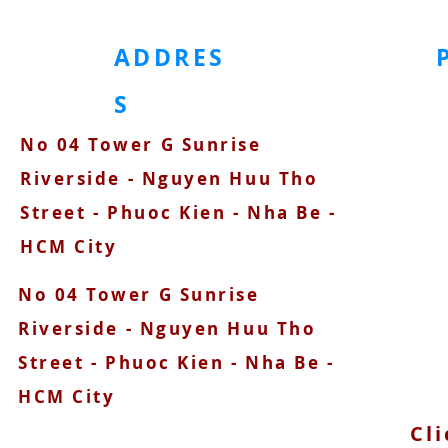
ADDRES
S
No 04 Tower G Sunrise
090
Riverside - Nguyen Huu Tho
Street - Phuoc Kien - Nha Be -
HCM City
No 04 Tower G Sunrise
Riverside - Nguyen Huu Tho
Street - Phuoc Kien - Nha Be -
HCM City
Cli