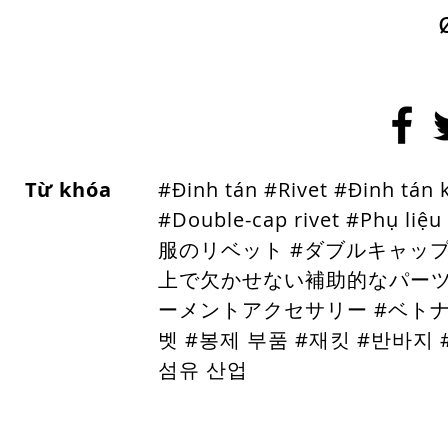
Từ khóa
#Đinh tán #Rivet #Đinh tán k
#Double-cap rivet #Phụ 
服のリベット #ダブルキャッ
上で欠かせない補助的なパーツ類
ーメントアクセサリー #ベトナム
벳 #봉제 부품 #재킷 #반바지 
섬유 산업
ホームページ
金属製アクセサリー
プラスチック製アクセサリー