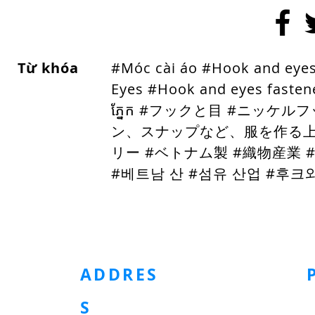
Từ khóa
#Móc cài áo #Hook and eye
Eyes #Hook and eyes fasten
ភ្នែក #フックと目 #ニッケ
ン、スナップなど、服を作る上
リー #ベトナム製 #織物産業 #
#베트남 산 #섬유 산업
#후크와
ホームページ
金属製アクセサリー
プラスチック製アクセサリー
ADDRES
S