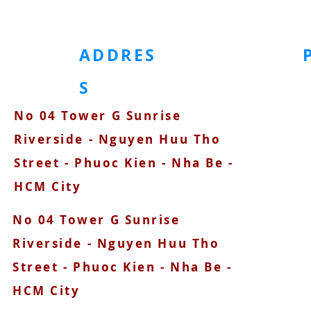
ホームページ
金属製アクセサリー
プラスチック製アクセサリー
ADDRES
S
No 04 Tower G Sunrise
090
Riverside - Nguyen Huu Tho
Street - Phuoc Kien - Nha Be -
HCM City
No 04 Tower G Sunrise
Riverside - Nguyen Huu Tho
Street - Phuoc Kien - Nha Be -
HCM City